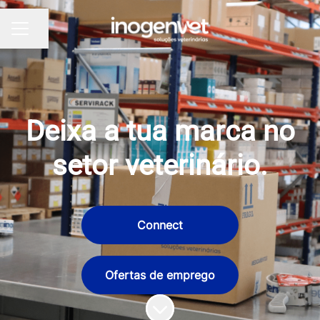
Partilhar página
MENU DE CARREIRAS
Deixa a tua marca no
setor veterinário.
Connect
Ofertas de emprego
Percorrer para o conteúdo